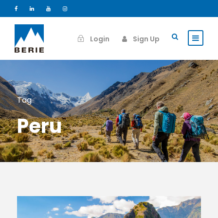
Login
Sign Up
Tag
Peru