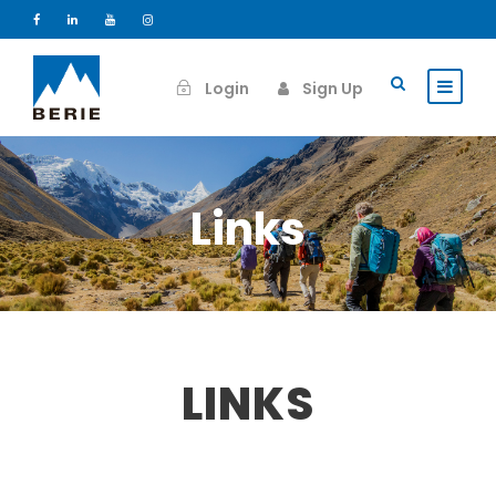
Login
Sign Up
Links
LINKS