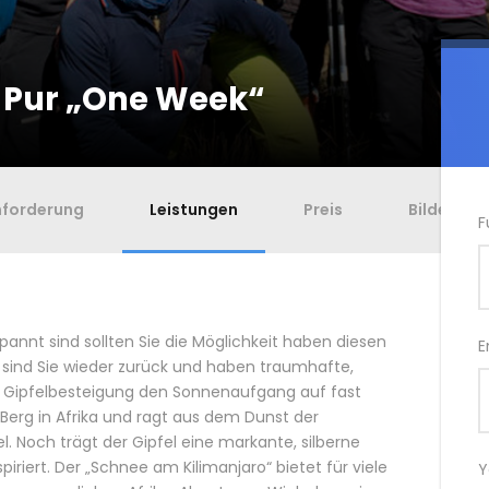
 Pur „One Week“
nforderung
Leistungen
Preis
Bilder
F
pannt sind sollten Sie die Möglichkeit haben diesen
E
sind Sie wieder zurück und haben traumhafte,
r Gipfelbesteigung den Sonnenaufgang auf fast
 Berg in Afrika und ragt aus dem Dunst der
. Noch trägt der Gipfel eine markante, silberne
iriert. Der „Schnee am Kilimanjaro“ bietet für viele
Y