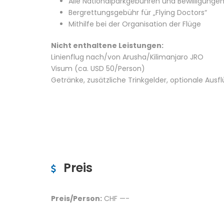
Alle Nationalparkgebühren und Bewilligunge
Bergrettungsgebühr für „Flying Doctors“
Mithilfe bei der Organisation der Flüge
Nicht enthaltene Leistungen:
Linienflug nach/von Arusha/Kilimanjaro JRO
Visum (ca. USD 50/Person)
Getränke, zusätzliche Trinkgelder, optionale Ausfl
Preis
Preis/Person:
CHF —-