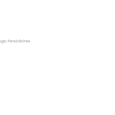
n
üge, Persönliches