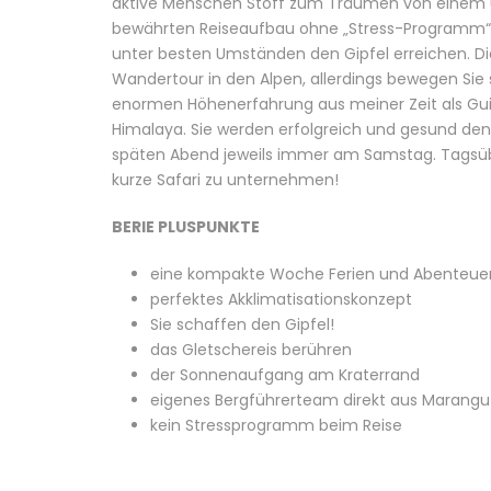
aktive Menschen Stoff zum Träumen von einem u
bewährten Reiseaufbau ohne „Stress-Programm“. W
unter besten Umständen den Gipfel erreichen. Die
Wandertour in den Alpen, allerdings bewegen Sie 
enormen Höhenerfahrung aus meiner Zeit als Gu
Himalaya. Sie werden erfolgreich und gesund den 
späten Abend jeweils immer am Samstag. Tagsüb
kurze Safari zu unternehmen!
BERIE PLUSPUNKTE
eine kompakte Woche Ferien und Abenteue
perfektes Akklimatisationskonzept
Sie schaffen den Gipfel!
das Gletschereis berühren
der Sonnenaufgang am Kraterrand
eigenes Bergführerteam direkt aus Marangu
kein Stressprogramm beim Reise