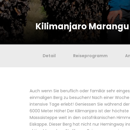
Kilimanjaro Marangu
Detail
Reiseprogramm
A
Auch wenn Sie beruflich oder familiär sehr einges
einmaligen Berg zu besuchen! Nach einer Woche 
intensive Tage erlebt! Geniessen Sie während de
6000 Meter Höhe! Der Kilimanjaro ist der höchste
Massaisteppe weit in den ostafrikanischen Himmel
Eiskappe. Dieser Berg hat nicht nur Hemingway insp