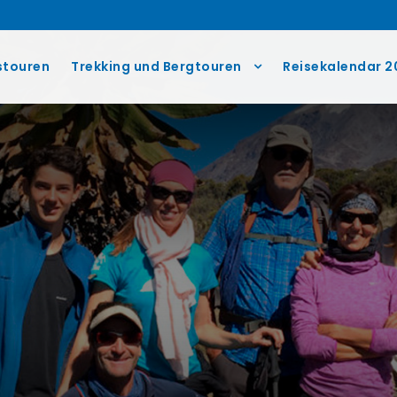
stouren
Trekking und Bergtouren
Reisekalendar 2