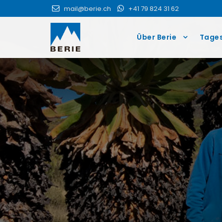
mail@berie.ch
+41 79 824 31 62
Über Berie
Tage