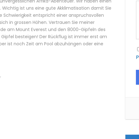
nvergesslichen Afrika-Abenteuer. Wir haben einen
ichtig ist uns eine gute Akklimatisation damit Sie
 Schwierigkeit entspricht einer anspruchsvollen
sich in grossen Höhen. Vertrauen Sie meiner
ide am Mount Everest und den 8000-Gipfeln des
Gipfel besteigen! Der Rückflug ist immer erst am
er ist noch Zeit am Pool abzuhängen oder eine
P
r